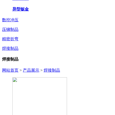
异型钣金
数控冲压
压铆制品
精密折弯
焊接制品
焊接制品
网站首页
>
产品展示
>
焊接制品