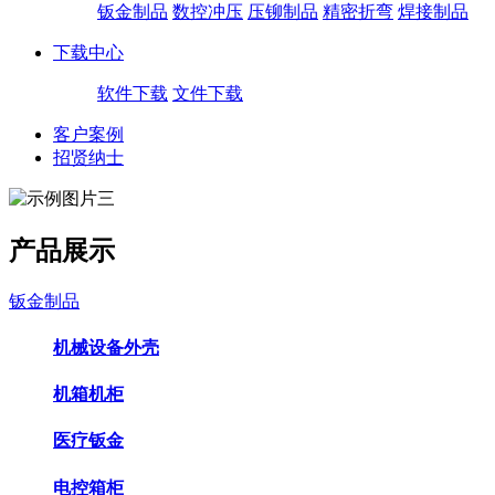
钣金制品
数控冲压
压铆制品
精密折弯
焊接制品
下载中心
软件下载
文件下载
客户案例
招贤纳士
产品展示
钣金制品
机械设备外壳
机箱机柜
医疗钣金
电控箱柜